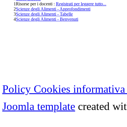
1
Risorse per i docenti :
Registrati per leggere tutto...
2
Scienze degli Alimenti - Approfondimenti
3
Scienze degli Alimenti - Tabelle
4
Scienze degli Alimenti - Benvenuti
Cristian Lucisano Editore
Milano (Italy) | Tel. 02 27
Cod.Fisc - P.IVA 0702150
Copyright © 2013 - All Rig
Policy Cookies informativa
Joomla template
created wit