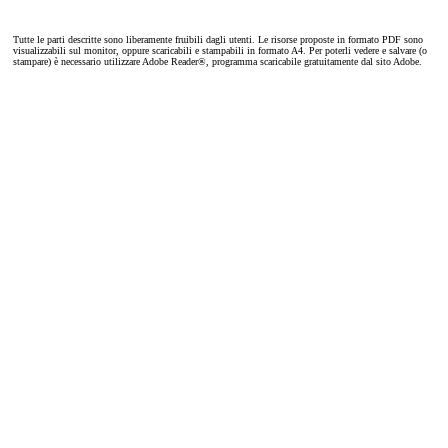
Tutte le parti descritte sono liberamente fruibili dagli utenti. Le risorse proposte in formato PDF sono
visualizzabili sul monitor, oppure scaricabili e stampabili in formato A4. Per poterli vedere e salvare (o
stampare) è necessario utilizzare Adobe Reader®, programma scaricabile gratuitamente dal sito Adobe.