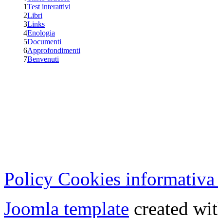
1
Test interattivi
2
Libri
3
Links
4
Enologia
5
Documenti
6
Approfondimenti
7
Benvenuti
Cristian Lucisano Editore
Milano (Italy) | Tel. 02 27
Cod.Fisc - P.IVA 0702150
Copyright © 2013 - All Rig
Policy Cookies informativa
Joomla template
created wit