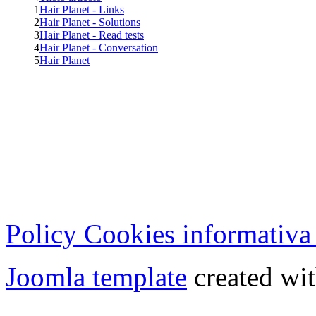
1
Hair Planet - Links
2
Hair Planet - Solutions
3
Hair Planet - Read tests
4
Hair Planet - Conversation
5
Hair Planet
Cristian Lucisano Editore
Milano (Italy) | Tel. 02 27
Cod.Fisc - P.IVA 0702150
Copyright © 2013 - All Rig
Policy Cookies informativa
Joomla template
created wit