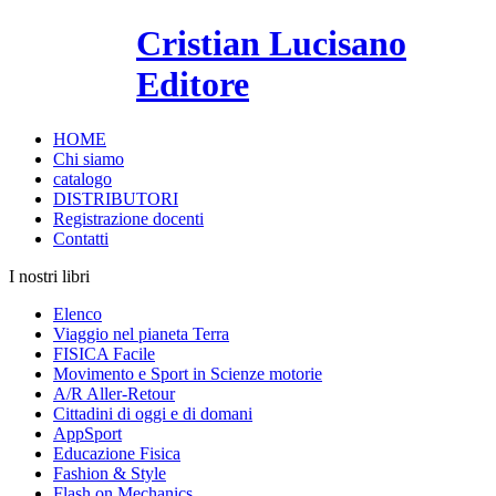
Cristian Lucisano
Editore
HOME
Chi siamo
catalogo
DISTRIBUTORI
Registrazione docenti
Contatti
I nostri libri
Elenco
Viaggio nel pianeta Terra
FISICA Facile
Movimento e Sport in Scienze motorie
A/R Aller-Retour
Cittadini di oggi e di domani
AppSport
Educazione Fisica
Fashion & Style
Flash on Mechanics