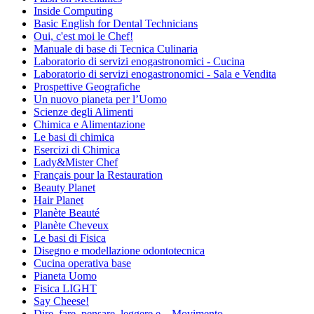
Inside Computing
Basic English for Dental Technicians
Oui, c'est moi le Chef!
Manuale di base di Tecnica Culinaria
Laboratorio di servizi enogastronomici - Cucina
Laboratorio di servizi enogastronomici - Sala e Vendita
Prospettive Geografiche
Un nuovo pianeta per l’Uomo
Scienze degli Alimenti
Chimica e Alimentazione
Le basi di chimica
Esercizi di Chimica
Lady&Mister Chef
Français pour la Restauration
Beauty Planet
Hair Planet
Planète Beauté
Planète Cheveux
Le basi di Fisica
Disegno e modellazione odontotecnica
Cucina operativa base
Pianeta Uomo
Fisica LIGHT
Say Cheese!
Dire, fare, pensare, leggere e....Movimento