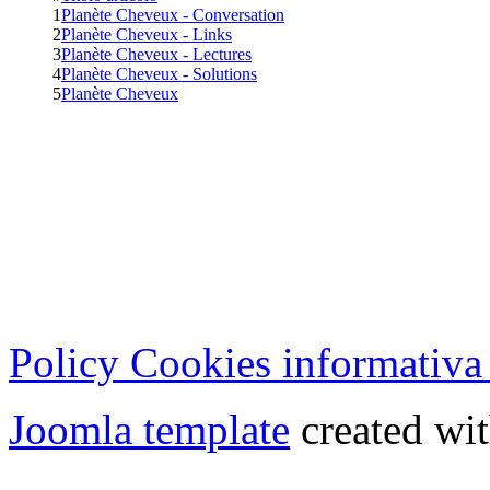
1
Planète Cheveux - Conversation
2
Planète Cheveux - Links
3
Planète Cheveux - Lectures
4
Planète Cheveux - Solutions
5
Planète Cheveux
Cristian Lucisano Editore
Milano (Italy) | Tel. 02 27
Cod.Fisc - P.IVA 0702150
Copyright © 2013 - All Rig
Policy Cookies informativa
Joomla template
created wit