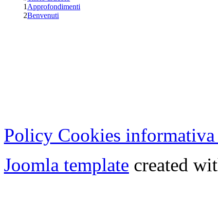
1
Approfondimenti
2
Benvenuti
Cristian Lucisano Editore
Milano (Italy) | Tel. 02 27
Cod.Fisc - P.IVA 0702150
Copyright © 2013 - All Rig
Policy Cookies informativa
Joomla template
created wit