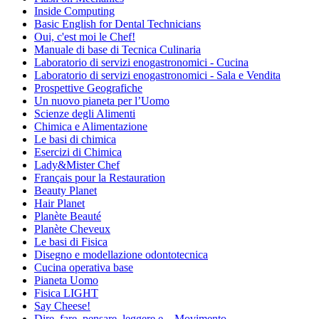
Inside Computing
Basic English for Dental Technicians
Oui, c'est moi le Chef!
Manuale di base di Tecnica Culinaria
Laboratorio di servizi enogastronomici - Cucina
Laboratorio di servizi enogastronomici - Sala e Vendita
Prospettive Geografiche
Un nuovo pianeta per l’Uomo
Scienze degli Alimenti
Chimica e Alimentazione
Le basi di chimica
Esercizi di Chimica
Lady&Mister Chef
Français pour la Restauration
Beauty Planet
Hair Planet
Planète Beauté
Planète Cheveux
Le basi di Fisica
Disegno e modellazione odontotecnica
Cucina operativa base
Pianeta Uomo
Fisica LIGHT
Say Cheese!
Dire, fare, pensare, leggere e....Movimento