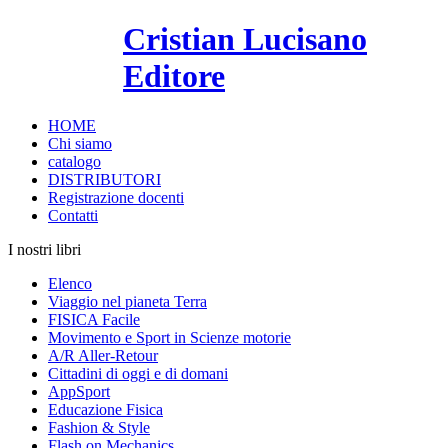
Cristian Lucisano
Editore
HOME
Chi siamo
catalogo
DISTRIBUTORI
Registrazione docenti
Contatti
I nostri libri
Elenco
Viaggio nel pianeta Terra
FISICA Facile
Movimento e Sport in Scienze motorie
A/R Aller-Retour
Cittadini di oggi e di domani
AppSport
Educazione Fisica
Fashion & Style
Flash on Mechanics