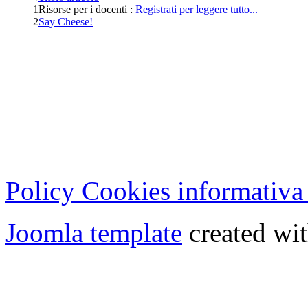
1
Risorse per i docenti :
Registrati per leggere tutto...
2
Say Cheese!
Cristian Lucisano Editore
Milano (Italy) | Tel. 02 27
Cod.Fisc - P.IVA 0702150
Copyright © 2013 - All Rig
Policy Cookies informativa
Joomla template
created wit