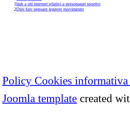
1
link a siti internet relativi a personaggi sportivi
2
Dire fare pensare leggere movimento
Cristian Lucisano Editore
Milano (Italy) | Tel. 02 27
Cod.Fisc - P.IVA 0702150
Copyright © 2013 - All Rig
Policy Cookies informativa
Joomla template
created wit