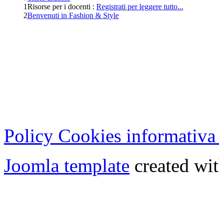
1
Risorse per i docenti :
Registrati per leggere tutto...
2
Benvenuti in Fashion & Style
Cristian Lucisano Editore
Milano (Italy) | Tel. 02 27
Cod.Fisc - P.IVA 0702150
Copyright © 2013 - All Rig
Policy Cookies informativa
Joomla template
created wit