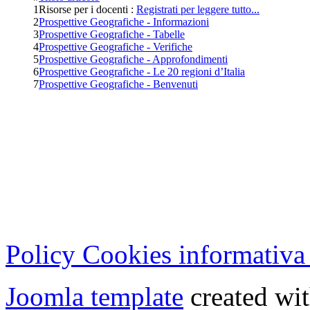
1
Risorse per i docenti :
Registrati per leggere tutto...
2
Prospettive Geografiche - Informazioni
3
Prospettive Geografiche - Tabelle
4
Prospettive Geografiche - Verifiche
5
Prospettive Geografiche - Approfondimenti
6
Prospettive Geografiche - Le 20 regioni d’Italia
7
Prospettive Geografiche - Benvenuti
Cristian Lucisano Editore
Milano (Italy) | Tel. 02 27
Cod.Fisc - P.IVA 0702150
Copyright © 2013 - All Rig
Policy Cookies informativa
Joomla template
created wit