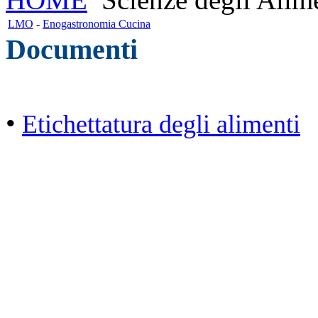
LMO
-
Enogastronomia Cucina
Documenti
•
Etichettatura degli alimenti
Cristian Lucisano Editore
Milano (Italy) | Tel. 02 27
Cod.Fisc - P.IVA 0702150
Copyright © 2013 - All Rig